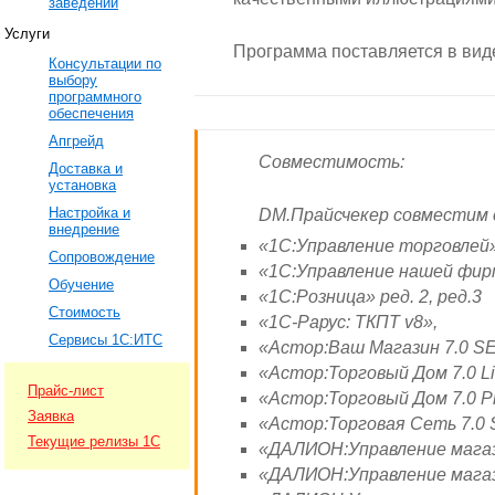
заведений
Услуги
Программа поставляется в виде
Консультации по
выбору
программного
обеспечения
Апгрейд
Совместимость:
Доставка и
установка
Настройка и
DM.Прайсчекер совместим 
внедрение
«1С:Управление торговлей» р
Сопровождение
«1С:Управление нашей фир
Обучение
«1С:Розница» ред. 2, ред.3
Стоимость
«1С-Рарус: ТКПТ v8»,
Сервисы 1С:ИТС
«Астор:Ваш Магазин 7.0 S
«Астор:Торговый Дом 7.0 Li
Прайс-лист
«Астор:Торговый Дом 7.0 P
Заявка
«Астор:Торговая Сеть 7.0 
Текущие релизы 1С
«ДАЛИОН:Управление магаз
«ДАЛИОН:Управление магаз