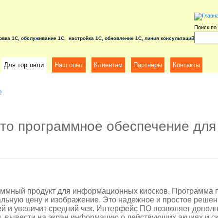
Поиск по 
овка 1С, обслуживание 1С, настройка 1С, обновление 1С, линия консультаций
Для торговли
Наш опыт
Клиентам
Партнеры
Контакты
р
то программное обеспечение для 
мный продукт для информационных киосков. Программа по
льную цену и изображение. Это надежное и простое решени
ей и увеличит средний чек. Интерфейс ПО позволяет допол
 вывести на экран информацию о действующих акциях и ск