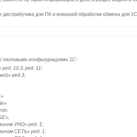
 дистрибутива для ПК и внешней обработки обмена для 1С.
с типовыми конфигурациями 1С:
ед. 10.3, ред. 11;
мой» ред.3;
E»
te»
rof»
SE»,
ином УНО» ред. 1;
ином СЕТЬ» ред. 1;