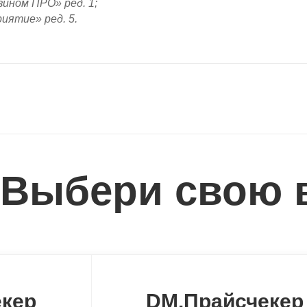
ином ПРО» ред. 1;
иятие» ред. 5.
Выбери свою 
екер
DM.Прайсчекер