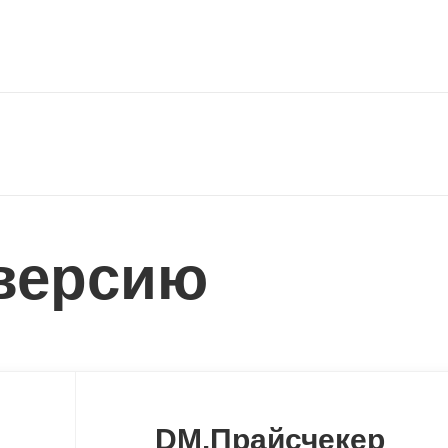
версию
DM.Прайсчекер