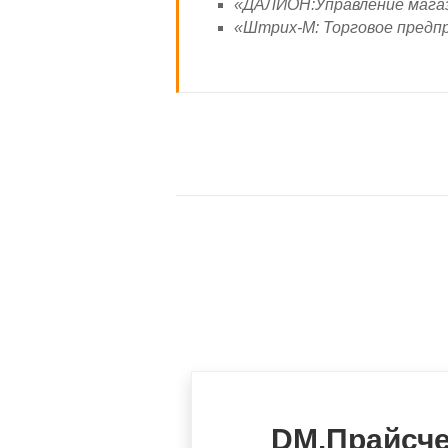
«ДАЛИОН:Управление магаз
«Штрих-М: Торговое предпр
DM.Прайсч