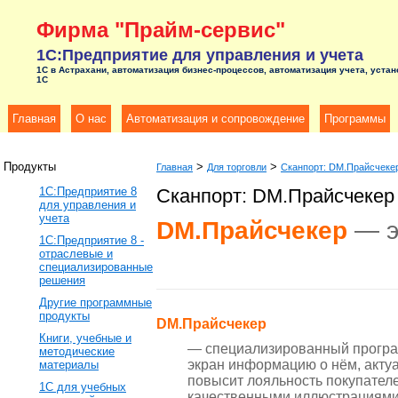
Фирма "Прайм-сервис"
1С:Предприятие для управления и учета
1С в Астрахани, автоматизация бизнес-процессов, автоматизация учета, устан
1С
Главная
О нас
Автоматизация и сопровождение
Программы
Продукты
>
>
Главная
Для торговли
Сканпорт: DM.Прайсчеке
1C:Предприятие 8
Сканпорт: DM.Прайсчекер
для управления и
учета
DM.Прайсчекер
— э
1C:Предприятие 8 -
отраслевые и
специализированные
решения
Другие программные
продукты
DM.Прайсчекер
Книги, учебные и
— специализированный програм
методические
экран информацию о нём, актуа
материалы
повысит лояльность покупател
1С для учебных
качественными иллюстрациями,