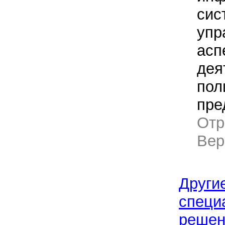
сис
упр
асп
дея
пол
пре
Отр
Ве
Други
специ
решен