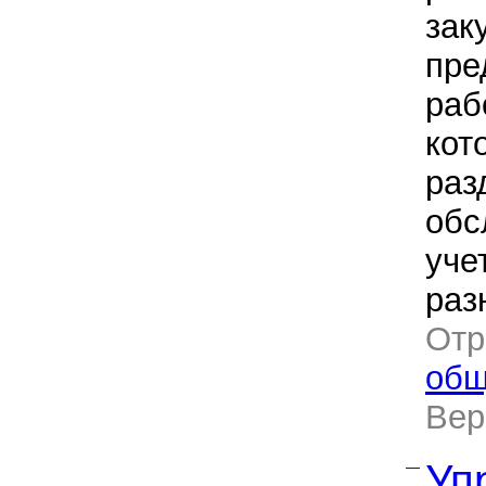
зак
пре
раб
кот
раз
обс
уче
раз
Отр
общ
Ве
Уп
—