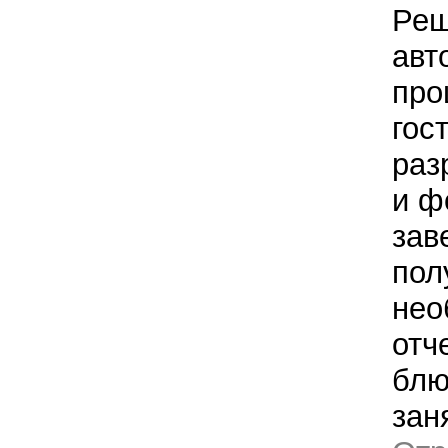
Реш
авт
про
гос
раз
и ф
зав
пол
нео
отч
блю
зан