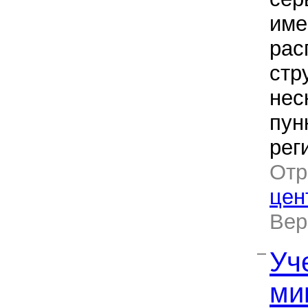
им
рас
стр
нес
пун
рег
Отр
цен
Ве
Уч
—
ми