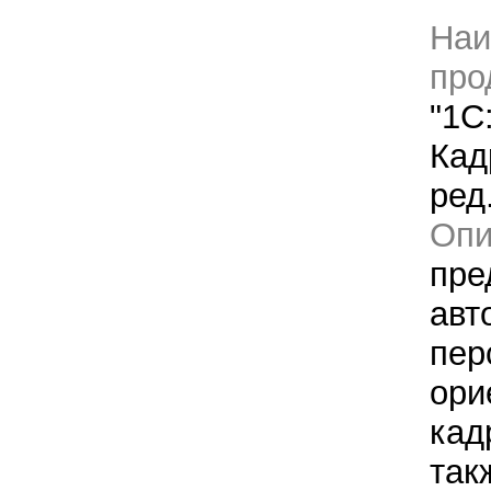
Наи
про
"1С
Кад
ред
Оп
пре
авт
пер
ори
кад
так