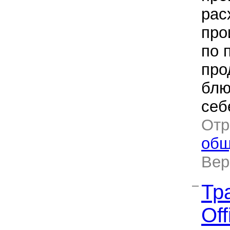
рас
про
по 
про
блю
себ
Отр
общ
Ве
Тра
—
Off