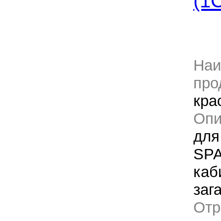
(1
Наи
про
кра
Оп
для
SPA
каб
заг
Отр