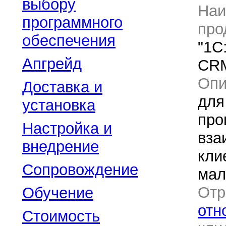
выбору
Наи
программного
про
обеспечения
"1C
Апгрейд
CR
Оп
Доставка и
для
установка
про
Настройка и
вза
внедрение
кли
Сопровождение
мал
Отр
Обучение
отн
Стоимость