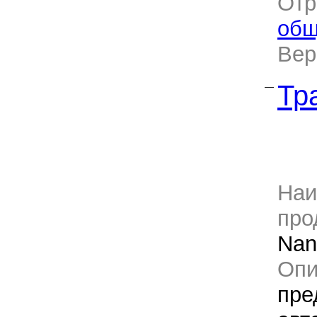
Отр
общ
Ве
Тр
—
Наи
про
Nan
Оп
пре