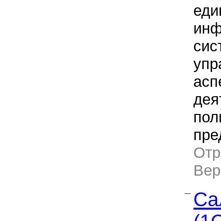
еди
инф
сис
упр
асп
дея
пол
пре
Отр
Ве
Са
—