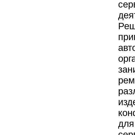
сер
дея
Реш
при
авт
орг
зан
рем
раз
изд
кон
для
сер