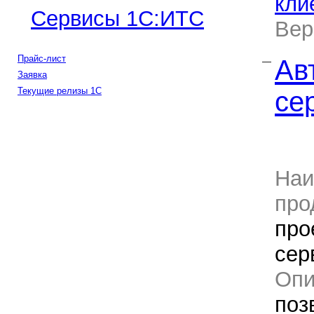
кли
Сервисы 1С:ИТС
Ве
Прайс-лист
Ав
—
Заявка
Текущие релизы 1С
се
Наи
про
про
сер
Оп
поз