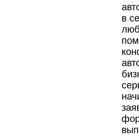
авт
в с
люб
пом
кон
авт
биз
сер
нач
зая
фор
вып