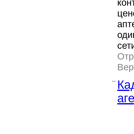
кон
цен
апт
оди
сет
Отр
Ве
Ка
—
аг