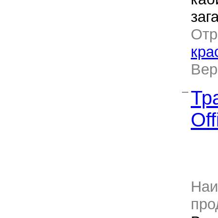
заг
Отр
кра
Ве
Тр
—
Off
Наи
про