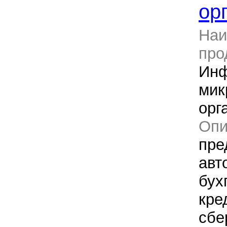
ор
Наи
про
Инф
мик
орг
Оп
пре
авт
бух
кре
сбе