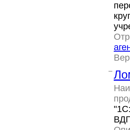
пер
кру
учр
Отр
аге
Ве
Ло
—
Наи
про
"1C
ВДГ
Оп