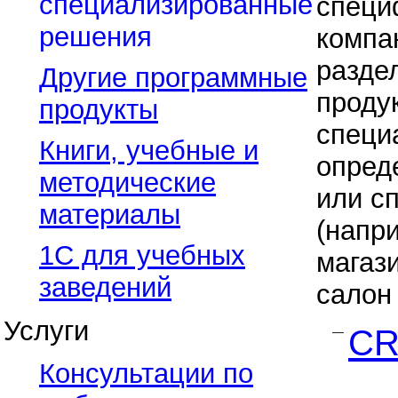
специализированные
специ
решения
компа
разде
Другие программные
проду
продукты
специ
Книги, учебные и
опред
методические
или с
материалы
(напр
1С для учебных
магаз
заведений
салон 
Услуги
CR
—
Консультации по