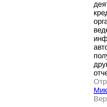
дея
кре
орг
вед
инф
авт
пол
дру
отч
Отр
Мик
Ве