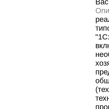
Back
Оп
реа
тип
"1C
вкл
нео
хоз
пре
общ
(те
тех
про