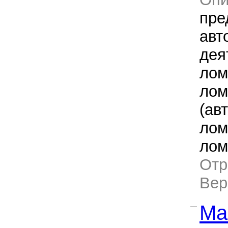
пре
авт
дея
лом
лом
(ав
лом
лом
Отр
Ве
Ма
—