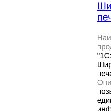
Ши
—
пе
Наи
про
"1С
Шир
печ
Оп
поз
еди
инф