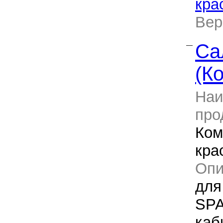
кра
Ве
Са
—
(К
Наи
про
Ком
кра
Оп
для
SPA
каб