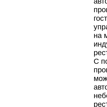
авт
про
гос
упр
на 
инд
рес
С п
про
мож
авт
неб
рес