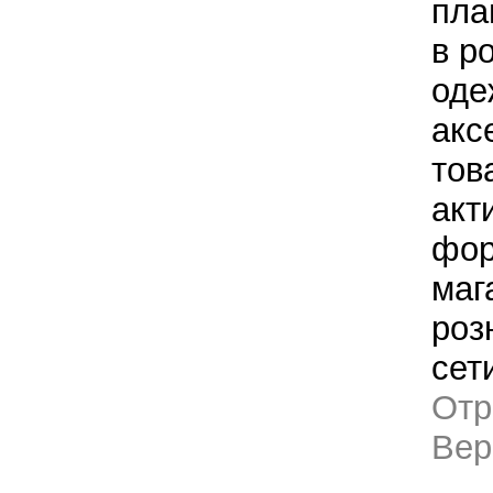
пла
в р
оде
акс
тов
акт
фор
маг
роз
сет
Отр
Ве