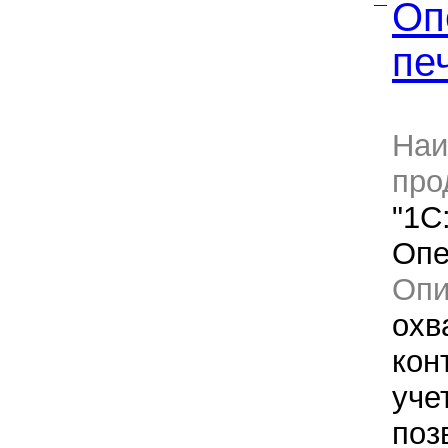
Оп
—
пе
Наи
про
"1С
Опе
Оп
охв
кон
уче
поз