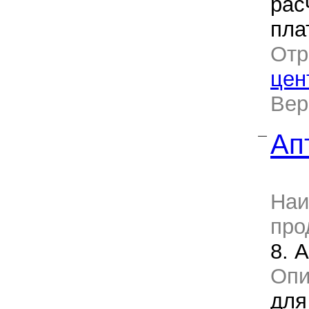
рас
пла
Отр
цен
Ве
Ап
—
Наи
про
8. 
Оп
для