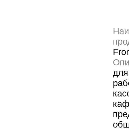
Наи
про
Fron
Оп
для
раб
кас
каф
пре
общ