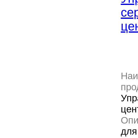
се
це
Наи
про
Упр
цен
Оп
для