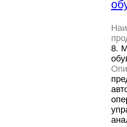
об
Наи
про
8. 
обу
Оп
пре
авт
опе
упр
ана