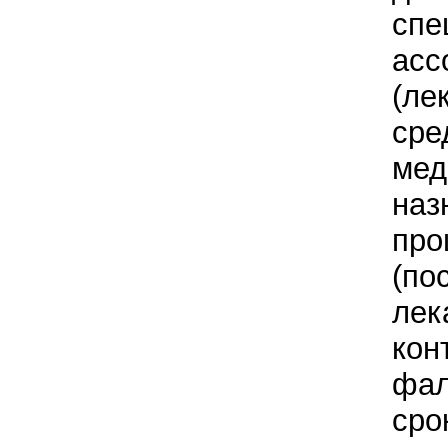
спе
асс
(ле
сре
мед
наз
про
(по
лек
кон
фал
сро